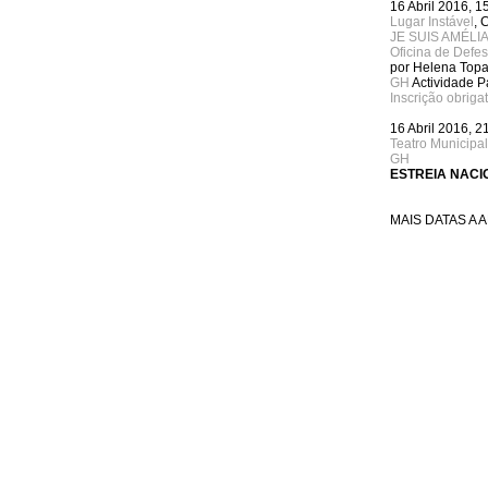
16 Abril 2016, 1
Lugar Instável
, 
JE SUIS AMÉLI
Oficina de Defe
por Helena Top
GH
Actividade P
Inscrição obriga
16 Abril 2016, 2
Teatro Municipal
GH
ESTREIA NACI
MAIS DATAS A