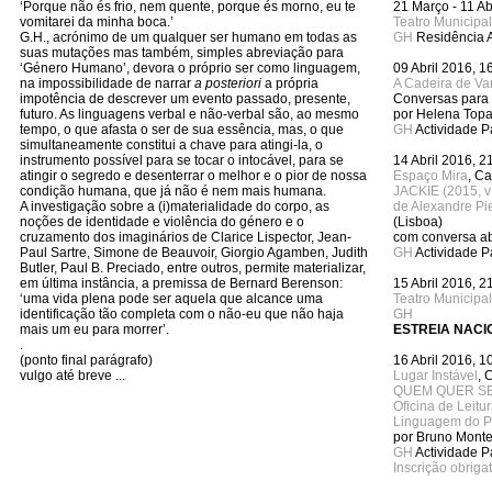
‘Porque não és frio, nem quente, porque és morno, eu te
21 Março - 11 Ab
vomitarei da minha boca.’
Teatro Municipal
G.H., acrónimo de um qualquer ser humano em todas as
GH
Residência Ar
suas mutações mas também, simples abreviação para
‘Género Humano’, devora o próprio ser como linguagem,
09 Abril 2016, 1
na impossibilidade de narrar
a posteriori
a própria
A Cadeira de V
impotência de descrever um evento passado, presente,
Conversas para L
futuro. As linguagens verbal e não-verbal são, ao mesmo
por Helena Top
tempo, o que afasta o ser de sua essência, mas, o que
GH
Actividade P
simultaneamente constitui a chave para atingi-la, o
instrumento possível para se tocar o intocável, para se
14 Abril 2016, 2
atingir o segredo e desenterrar o melhor e o pior de nossa
Espaço Mira
, C
condição humana, que já não é nem mais humana.
JACKIE (2015, ví
A investigação sobre a (i)materialidade do corpo, as
de Alexandre Pi
noções de identidade e violência do género e o
(Lisboa)
cruzamento dos imaginários de Clarice Lispector, Jean-
com conversa ab
Paul Sartre, Simone de Beauvoir, Giorgio Agamben, Judith
GH
Actividade P
Butler, Paul B. Preciado, entre outros, permite materializar,
em última instância, a premissa de Bernard Berenson:
15 Abril 2016, 2
‘uma vida plena pode ser aquela que alcance uma
Teatro Municipal
identificação tão completa com o não-eu que não haja
GH
mais um eu para morrer’.
ESTREIA NACI
.
(ponto final parágrafo)
16 Abril 2016, 1
vulgo até breve ...
Lugar Instável
, 
QUEM QUER SE
Oficina de Leitu
Linguagem do Po
por Bruno Monte
GH
Actividade P
Inscrição obriga